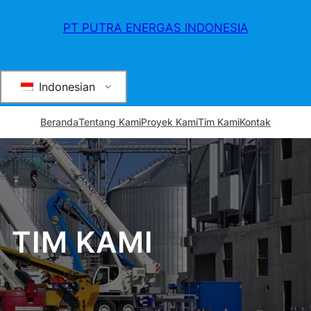
PT PUTRA ENERGAS INDONESIA
Indonesian
Beranda
Tentang Kami
Proyek Kami
Tim Kami
Kontak
TIM KAMI