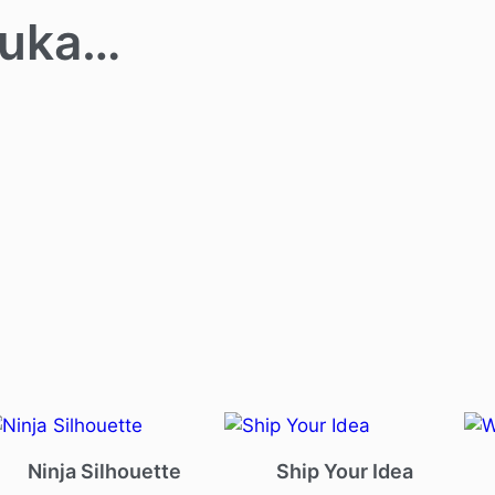
suka…
ODUCT
Ninja Silhouette
Ship Your Idea
E