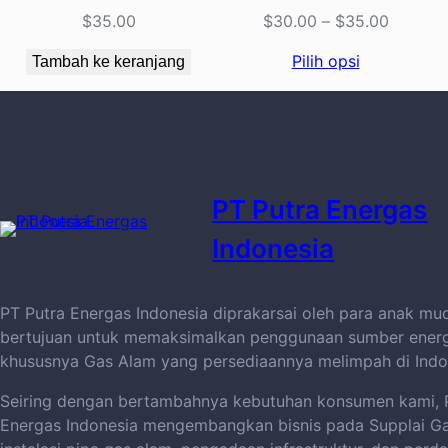
$
35.00
$
30.00
–
$
35.00
Pilih opsi
Tambah ke keranjang
PT Putra Energas
Indonesia
PT Putra Energas Indonesia diprakarsai oleh para anak mu
bertujuan untuk memaksimalkan penggunaan sumber energi
khususnya Gas Alam yang persediaannya melimpah di Indo
Seiring dengan bertambahnya kebutuhan konsumen kami, 
Energas Indonesia mengembangkan bisnis pada Supplai Ga