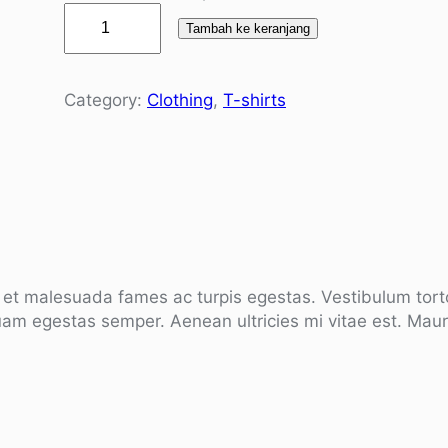
K
Tambah ke keranjang
u
a
n
Category:
Clothing
, 
T-shirts
t
i
t
a
s
H
a
p
 et malesuada fames ac turpis egestas. Vestibulum tortor
p
uam egestas semper. Aenean ultricies mi vitae est. Mauri
y
N
i
n
j
a