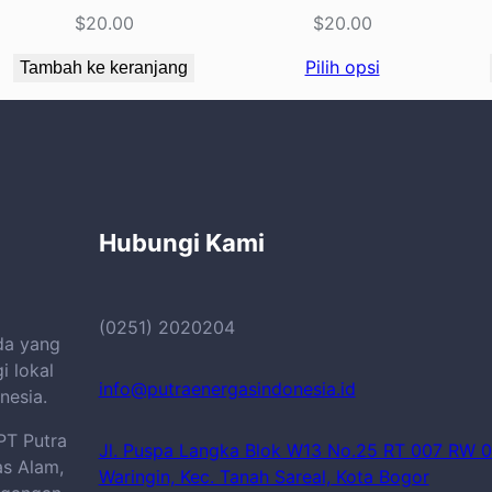
$
20.00
$
20.00
Pilih opsi
Tambah ke keranjang
Hubungi Kami
(0251) 2020204
da yang
 lokal
info@putraenergasindonesia.id
nesia.
PT Putra
Jl. Puspa Langka Blok W13 No.25 RT 007 RW 0
s Alam,
Waringin, Kec. Tanah Sareal, Kota Bogor