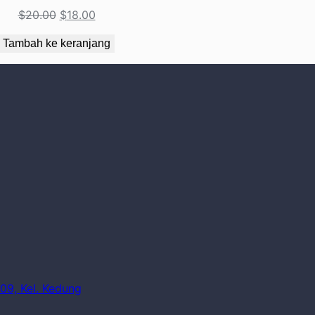
$
20.00
$
18.00
Tambah ke keranjang
09, Kel. Kedung