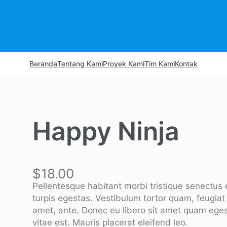
Beranda
Tentang Kami
Proyek Kami
Tim Kami
Kontak
Happy Ninja
$
18.00
Pellentesque habitant morbi tristique senectus
turpis egestas. Vestibulum tortor quam, feugiat v
amet, ante. Donec eu libero sit amet quam eges
vitae est. Mauris placerat eleifend leo.